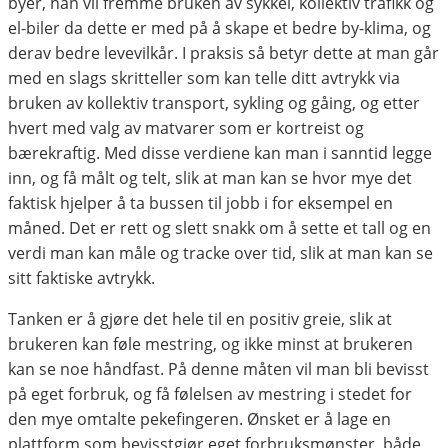
byer, han vil fremme bruken av sykkel, kollektiv trafikk og
el-biler da dette er med på å skape et bedre by-klima, og
derav bedre levevilkår. I praksis så betyr dette at man går
med en slags skritteller som kan telle ditt avtrykk via
bruken av kollektiv transport, sykling og gåing, og etter
hvert med valg av matvarer som er kortreist og
bærekraftig. Med disse verdiene kan man i sanntid legge
inn, og få målt og telt, slik at man kan se hvor mye det
faktisk hjelper å ta bussen til jobb i for eksempel en
måned. Det er rett og slett snakk om å sette et tall og en
verdi man kan måle og tracke over tid, slik at man kan se
sitt faktiske avtrykk.
Tanken er å gjøre det hele til en positiv greie, slik at
brukeren kan føle mestring, og ikke minst at brukeren
kan se noe håndfast. På denne måten vil man bli bevisst
på eget forbruk, og få følelsen av mestring i stedet for
den mye omtalte pekefingeren. Ønsket er å lage en
plattform som bevisstgjør eget forbruksmønster, både